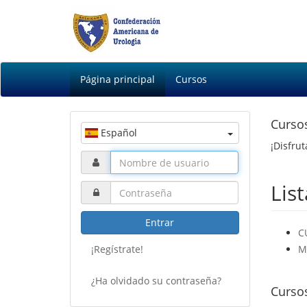
Página principal
Cursos
Curso
Español
¡Disfrut
Lis
Entrar
C
¡Regístrate!
M
¿Ha olvidado su contraseña?
Curso